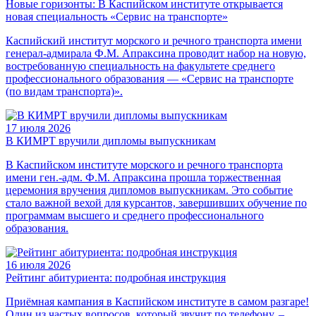
Новые горизонты: В Каспийском институте открывается
новая специальность «Сервис на транспорте»
Каспийский институт морского и речного транспорта имени
генерал-адмирала Ф.М. Апраксина проводит набор на новую,
востребованную специальность на факультете среднего
профессионального образования — «Сервис на транспорте
(по видам транспорта)».
17 июля 2026
В КИМРТ вручили дипломы выпускникам
В Каспийском институте морского и речного транспорта
имени ген.-адм. Ф.М. Апраксина прошла торжественная
церемония вручения дипломов выпускникам. Это событие
стало важной вехой для курсантов, завершивших обучение по
программам высшего и среднего профессионального
образования.
16 июля 2026
Рейтинг абитуриента: подробная инструкция
Приёмная кампания в Каспийском институте в самом разгаре!
Один из частых вопросов, который звучит по телефону, –