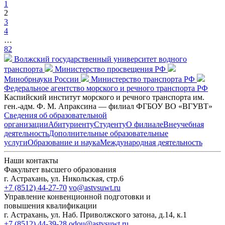
1
2
3
4
…
82
Волжский государственный университет водного
транспорта
Министерство просвещения РФ
Минобрнауки России
Министерство транспорта РФ
Федеральное агентство морского и речного транспорта РФ
Каспийский институт морского и речного транспорта им.
ген.-адм. Ф. М. Апраксина — филиал ФГБОУ ВО «ВГУВТ»
Сведения об образовательной
организации
Абитуриенту
Студенту
О филиале
Внеучебная
деятельность
Дополнительные образовательные
услуги
Образование и наука
Международная деятельность
Наши контакты
Факультет высшего образования
г. Астрахань, ул. Никольская, стр.6
+7 (8512) 44-27-70
vo@astvsuwt.ru
Управление конвенционной подготовки и
повышения квалификации
г. Астрахань, ул. Наб. Приволжского затона, д.14, к.1
+7 (8512) 44-39-28
odou@astvsuwt.ru