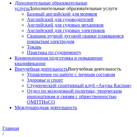
Дополнительные образовательные
услуги
Дополнительные образовательные услуги
Базовый английский для моряков
Английский для судоводителей
Английский для судовых механиков
Английский для судовых электриков
Cварщик ручной дуговой сварки плавящимся
покрытым электродом
Токарь
Практика по судоремонту
Конвенционная подготовка и повышение
квалификации
Внеучебная деятельность
Внеучебная деятельность
Управление по работе с личным составом
Здоровье и спорт
Студенческий спортивный клуб «Акулы Каспия»
Отдел по молодежной политике, творческим
инициативам и связям с общественностью
ОМПТИиСО
Международная деятельность
Главная
/