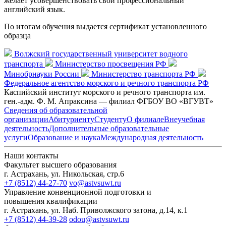
желает усовершенствовать свой профессиональный
английский язык.
По итогам обучения выдается сертификат установленного
образца
Волжский государственный университет водного
транспорта
Министерство просвещения РФ
Минобрнауки России
Министерство транспорта РФ
Федеральное агентство морского и речного транспорта РФ
Каспийский институт морского и речного транспорта им.
ген.-адм. Ф. М. Апраксина — филиал ФГБОУ ВО «ВГУВТ»
Сведения об образовательной
организации
Абитуриенту
Студенту
О филиале
Внеучебная
деятельность
Дополнительные образовательные
услуги
Образование и наука
Международная деятельность
Наши контакты
Факультет высшего образования
г. Астрахань, ул. Никольская, стр.6
+7 (8512) 44-27-70
vo@astvsuwt.ru
Управление конвенционной подготовки и
повышения квалификации
г. Астрахань, ул. Наб. Приволжского затона, д.14, к.1
+7 (8512) 44-39-28
odou@astvsuwt.ru