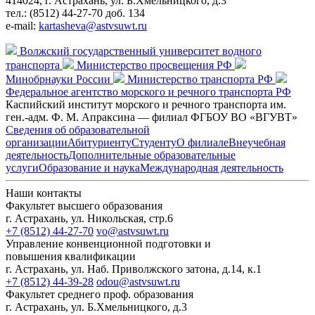
414024, г. Астрахань, ул. Б.Хмельницкого, д.3
тел.: (8512) 44-27-70 доб. 134
e-mail:
kartasheva@astvsuwt.ru
Волжский государственный университет водного
транспорта
Министерство просвещения РФ
Минобрнауки России
Министерство транспорта РФ
Федеральное агентство морского и речного транспорта РФ
Каспийский институт морского и речного транспорта им.
ген.-адм. Ф. М. Апраксина — филиал ФГБОУ ВО «ВГУВТ»
Сведения об образовательной
организации
Абитуриенту
Студенту
О филиале
Внеучебная
деятельность
Дополнительные образовательные
услуги
Образование и наука
Международная деятельность
Наши контакты
Факультет высшего образования
г. Астрахань, ул. Никольская, стр.6
+7 (8512) 44-27-70
vo@astvsuwt.ru
Управление конвенционной подготовки и
повышения квалификации
г. Астрахань, ул. Наб. Приволжского затона, д.14, к.1
+7 (8512) 44-39-28
odou@astvsuwt.ru
Факультет среднего проф. образования
г. Астрахань, ул. Б.Хмельницкого, д.3