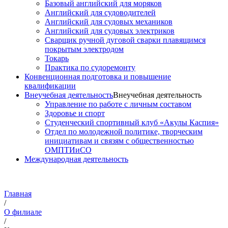
Базовый английский для моряков
Английский для судоводителей
Английский для судовых механиков
Английский для судовых электриков
Cварщик ручной дуговой сварки плавящимся
покрытым электродом
Токарь
Практика по судоремонту
Конвенционная подготовка и повышение
квалификации
Внеучебная деятельность
Внеучебная деятельность
Управление по работе с личным составом
Здоровье и спорт
Студенческий спортивный клуб «Акулы Каспия»
Отдел по молодежной политике, творческим
инициативам и связям с общественностью
ОМПТИиСО
Международная деятельность
Главная
/
О филиале
/