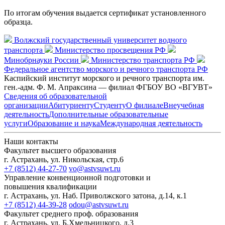
По итогам обучения выдается сертификат установленного
образца.
Волжский государственный университет водного
транспорта
Министерство просвещения РФ
Минобрнауки России
Министерство транспорта РФ
Федеральное агентство морского и речного транспорта РФ
Каспийский институт морского и речного транспорта им.
ген.-адм. Ф. М. Апраксина — филиал ФГБОУ ВО «ВГУВТ»
Сведения об образовательной
организации
Абитуриенту
Студенту
О филиале
Внеучебная
деятельность
Дополнительные образовательные
услуги
Образование и наука
Международная деятельность
Наши контакты
Факультет высшего образования
г. Астрахань, ул. Никольская, стр.6
+7 (8512) 44-27-70
vo@astvsuwt.ru
Управление конвенционной подготовки и
повышения квалификации
г. Астрахань, ул. Наб. Приволжского затона, д.14, к.1
+7 (8512) 44-39-28
odou@astvsuwt.ru
Факультет среднего проф. образования
г. Астрахань, ул. Б.Хмельницкого, д.3