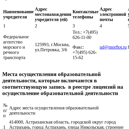
Адрес
Адрес
Наименование
Контактные
местонахождения
электронной
учредителя
телефоны
учредителя (ей)
почты
1
2
3
4
Тел.: +7(495)
Федеральное
626-11-00
агентство
125993, г.Москва,
морского и
Факс:
ud@morflot.ru
ул.Петровка, 3/6
речного
+7(495) 626-
транспорта
15-62
Места осуществления образовательной
деятельности, которые включаются в
соответствующую запись в реестре лицензий на
осуществление образовательной деятельности
№
Адрес места осуществления образовательной
п/
деятельности
п
414000, Астраханская область, городской округ город
1
Астрахань, город
Астрахань, улица Никольская, строение