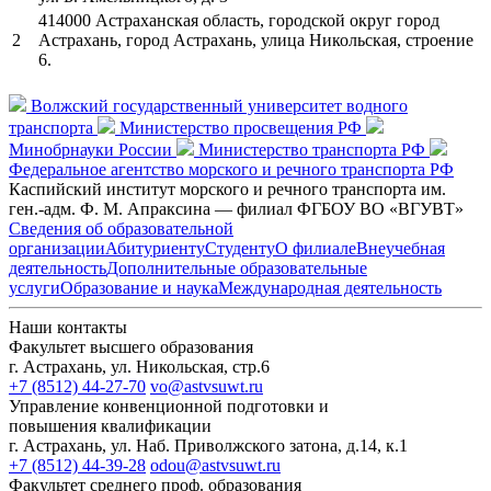
414000 Астраханская область, городской округ город
2
Астрахань, город Астрахань, улица Никольская, строение
6.
Волжский государственный университет водного
транспорта
Министерство просвещения РФ
Минобрнауки России
Министерство транспорта РФ
Федеральное агентство морского и речного транспорта РФ
Каспийский институт морского и речного транспорта им.
ген.-адм. Ф. М. Апраксина — филиал ФГБОУ ВО «ВГУВТ»
Сведения об образовательной
организации
Абитуриенту
Студенту
О филиале
Внеучебная
деятельность
Дополнительные образовательные
услуги
Образование и наука
Международная деятельность
Наши контакты
Факультет высшего образования
г. Астрахань, ул. Никольская, стр.6
+7 (8512) 44-27-70
vo@astvsuwt.ru
Управление конвенционной подготовки и
повышения квалификации
г. Астрахань, ул. Наб. Приволжского затона, д.14, к.1
+7 (8512) 44-39-28
odou@astvsuwt.ru
Факультет среднего проф. образования