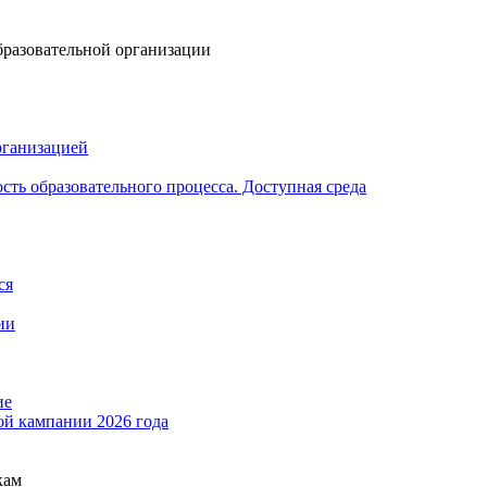
бразовательной организации
рганизацией
ть образовательного процесса. Доступная среда
ся
ии
ие
ой кампании 2026 года
кам