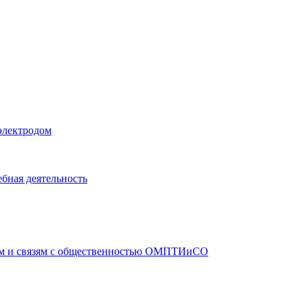
электродом
бная деятельность
ам и связям с общественностью ОМПТИиСО