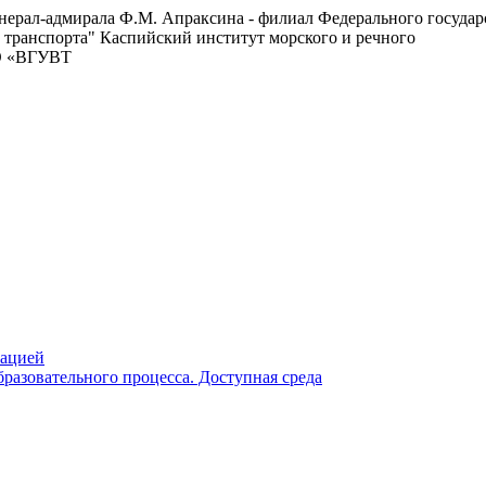
енерал-адмирала Ф.М. Апраксина - филиал Федерального госуда
 транспорта"
Каспийский институт морского и речного
ВО «ВГУВТ
зацией
разовательного процесса. Доступная среда