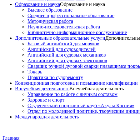
Образование и наука
Образование и наука
Высшее образование
Среднее профессиональное образование
Методическая работа
Научно-исследовательская работа
Библиотечно-информационное обслуживание
Дополнительные образовательные услуги
Дополнительные
Базовый английский для моряков
Английский для судоводителей
Английский для судовых механиков
Английский для судовых электриков
Cварщик ручной дуговой сварки плавящимся покр
Токарь
Практика по судоремонту
Конвенционная подготовка и повышение квалификации
Внеучебная деятельность
Внеучебная деятельность
Управление по работе с личным составом
Здоровье и спорт
Студенческий спортивный клуб «Акулы Каспия»
Отдел по молодежной политике, творческим иниц
Международная деятельность
Главная