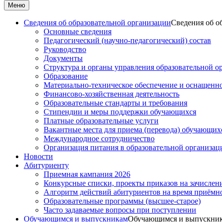
Меню
Сведения об образовательной организации
Сведения об о
Основные сведения
Педагогический (научно-педагогический) состав
Руководство
Документы
Структура и органы управления образовательной о
Образование
Материально-техническое обеспечение и оснащеннос
Финансово-хозяйственная деятельность
Образовательные стандарты и требования
Стипендии и меры поддержки обучающихся
Платные образовательные услуги
Вакантные места для приема (перевода) обучающих
Международное сотрудничество
Организация питания в образовательной организац
Новости
Абитуриенту
Приемная кампания 2026
Конкурсные списки, проекты приказов на зачислен
Алгоритм действий абитуриентов на время приёмн
Образовательные программы (высшее-старое)
Часто задаваемые вопросы при поступлении
Обучающимся и выпускникам
Обучающимся и выпускни