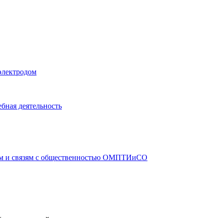
электродом
бная деятельность
ам и связям с общественностью ОМПТИиСО