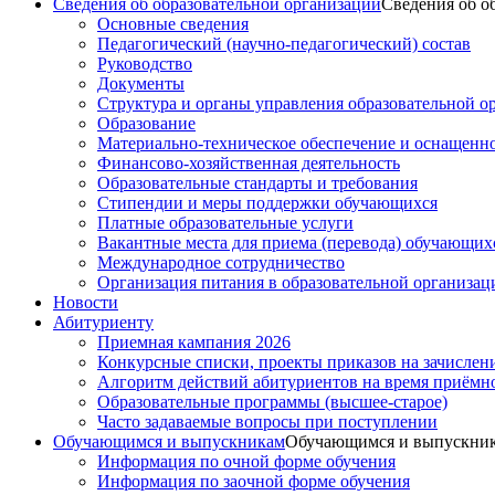
Сведения об образовательной организации
Сведения об о
Основные сведения
Педагогический (научно-педагогический) состав
Руководство
Документы
Структура и органы управления образовательной о
Образование
Материально-техническое обеспечение и оснащеннос
Финансово-хозяйственная деятельность
Образовательные стандарты и требования
Стипендии и меры поддержки обучающихся
Платные образовательные услуги
Вакантные места для приема (перевода) обучающих
Международное сотрудничество
Организация питания в образовательной организац
Новости
Абитуриенту
Приемная кампания 2026
Конкурсные списки, проекты приказов на зачислен
Алгоритм действий абитуриентов на время приёмн
Образовательные программы (высшее-старое)
Часто задаваемые вопросы при поступлении
Обучающимся и выпускникам
Обучающимся и выпускни
Информация по очной форме обучения
Информация по заочной форме обучения