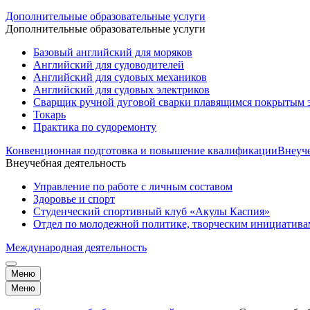
Дополнительные образовательные услуги
Дополнительные образовательные услуги
Базовый английский для моряков
Английский для судоводителей
Английский для судовых механиков
Английский для судовых электриков
Cварщик ручной дуговой сварки плавящимся покрытым 
Токарь
Практика по судоремонту
Конвенционная подготовка и повышение квалификации
Внеуче
Внеучебная деятельность
Управление по работе с личным составом
Здоровье и спорт
Студенческий спортивный клуб «Акулы Каспия»
Отдел по молодежной политике, творческим инициатив
Международная деятельность
Меню
Меню