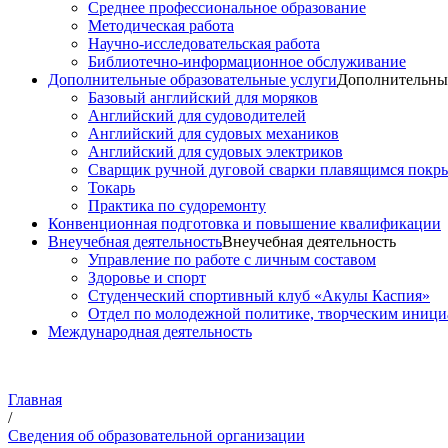
Среднее профессиональное образование
Методическая работа
Научно-исследовательская работа
Библиотечно-информационное обслуживание
Дополнительные образовательные услуги
Дополнительные
Базовый английский для моряков
Английский для судоводителей
Английский для судовых механиков
Английский для судовых электриков
Cварщик ручной дуговой сварки плавящимся покр
Токарь
Практика по судоремонту
Конвенционная подготовка и повышение квалификации
Внеучебная деятельность
Внеучебная деятельность
Управление по работе с личным составом
Здоровье и спорт
Студенческий спортивный клуб «Акулы Каспия»
Отдел по молодежной политике, творческим иниц
Международная деятельность
Главная
/
Сведения об образовательной организации