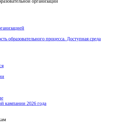
бразовательной организации
рганизацией
ть образовательного процесса. Доступная среда
ся
ии
ие
ой кампании 2026 года
кам