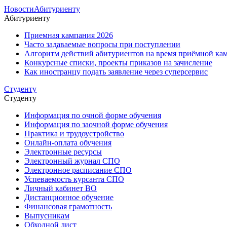
Новости
Абитуриенту
Абитуриенту
Приемная кампания 2026
Часто задаваемые вопросы при поступлении
Алгоритм действий абитуриентов на время приёмной кам
Конкурсные списки, проекты приказов на зачисление
Как иностранцу подать заявление через суперсервис
Студенту
Студенту
Информация по очной форме обучения
Информация по заочной форме обучения
Практика и трудоустройство
Онлайн-оплата обучения
Электронные ресурсы
Электронный журнал СПО
Электронное расписание СПО
Успеваемость курсанта СПО
Личный кабинет ВО
Дистанционное обучение
Финансовая грамотность
Выпусникам
Обходной лист