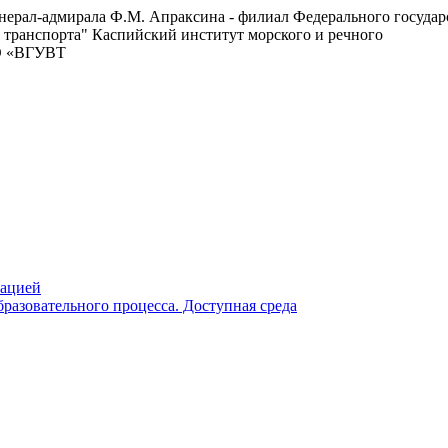
енерал-адмирала Ф.М. Апраксина - филиал Федерального госуда
 транспорта"
Каспийский институт морского и речного
ВО «ВГУВТ
зацией
разовательного процесса. Доступная среда