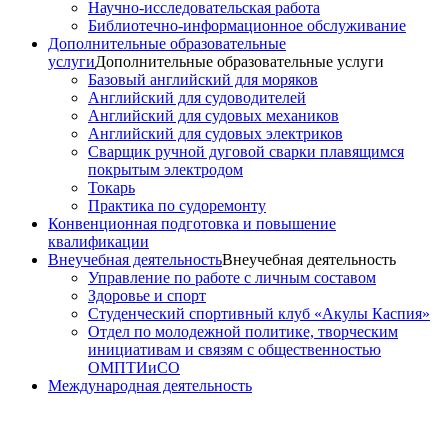
Научно-исследовательская работа
Библиотечно-информационное обслуживание
Дополнительные образовательные
услуги
Дополнительные образовательные услуги
Базовый английский для моряков
Английский для судоводителей
Английский для судовых механиков
Английский для судовых электриков
Cварщик ручной дуговой сварки плавящимся
покрытым электродом
Токарь
Практика по судоремонту
Конвенционная подготовка и повышение
квалификации
Внеучебная деятельность
Внеучебная деятельность
Управление по работе с личным составом
Здоровье и спорт
Студенческий спортивный клуб «Акулы Каспия»
Отдел по молодежной политике, творческим
инициативам и связям с общественностью
ОМПТИиСО
Международная деятельность