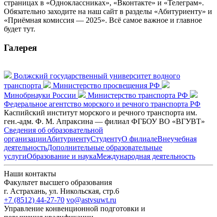
страницах в «Одноклассниках», «Вконтакте» и «Телеграм».
Обязательно заходите на наш сайт в разделы «Абитуриенту» и
«Приёмная комиссия — 2025». Всё самое важное и главное
будет тут.
Галерея
Волжский государственный университет водного
транспорта
Министерство просвещения РФ
Минобрнауки России
Министерство транспорта РФ
Федеральное агентство морского и речного транспорта РФ
Каспийский институт морского и речного транспорта им.
ген.-адм. Ф. М. Апраксина — филиал ФГБОУ ВО «ВГУВТ»
Сведения об образовательной
организации
Абитуриенту
Студенту
О филиале
Внеучебная
деятельность
Дополнительные образовательные
услуги
Образование и наука
Международная деятельность
Наши контакты
Факультет высшего образования
г. Астрахань, ул. Никольская, стр.6
+7 (8512) 44-27-70
vo@astvsuwt.ru
Управление конвенционной подготовки и