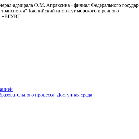
енерал-адмирала Ф.М. Апраксина - филиал Федерального госуда
 транспорта"
Каспийский институт морского и речного
ВО «ВГУВТ
зацией
разовательного процесса. Доступная среда