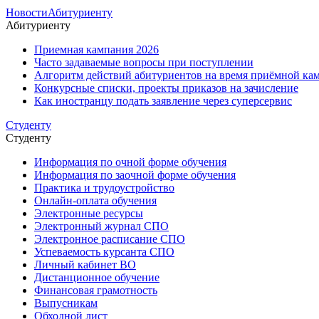
Новости
Абитуриенту
Абитуриенту
Приемная кампания 2026
Часто задаваемые вопросы при поступлении
Алгоритм действий абитуриентов на время приёмной кам
Конкурсные списки, проекты приказов на зачисление
Как иностранцу подать заявление через суперсервис
Студенту
Студенту
Информация по очной форме обучения
Информация по заочной форме обучения
Практика и трудоустройство
Онлайн-оплата обучения
Электронные ресурсы
Электронный журнал СПО
Электронное расписание СПО
Успеваемость курсанта СПО
Личный кабинет ВО
Дистанционное обучение
Финансовая грамотность
Выпусникам
Обходной лист