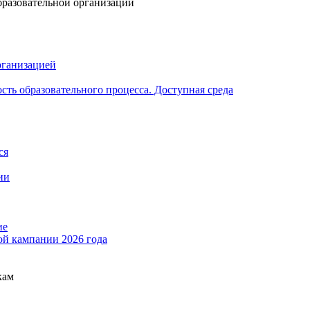
бразовательной организации
рганизацией
ть образовательного процесса. Доступная среда
ся
ии
ие
ой кампании 2026 года
кам