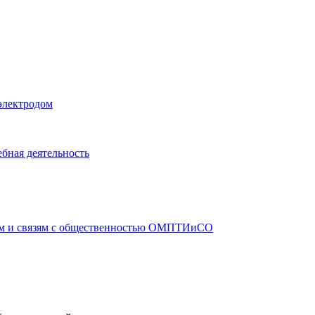
электродом
бная деятельность
ам и связям с общественностью ОМПТИиСО