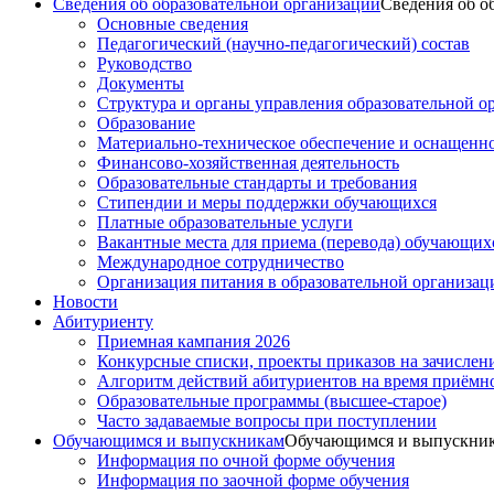
Сведения об образовательной организации
Сведения об о
Основные сведения
Педагогический (научно-педагогический) состав
Руководство
Документы
Структура и органы управления образовательной о
Образование
Материально-техническое обеспечение и оснащеннос
Финансово-хозяйственная деятельность
Образовательные стандарты и требования
Стипендии и меры поддержки обучающихся
Платные образовательные услуги
Вакантные места для приема (перевода) обучающих
Международное сотрудничество
Организация питания в образовательной организац
Новости
Абитуриенту
Приемная кампания 2026
Конкурсные списки, проекты приказов на зачислен
Алгоритм действий абитуриентов на время приёмн
Образовательные программы (высшее-старое)
Часто задаваемые вопросы при поступлении
Обучающимся и выпускникам
Обучающимся и выпускни
Информация по очной форме обучения
Информация по заочной форме обучения