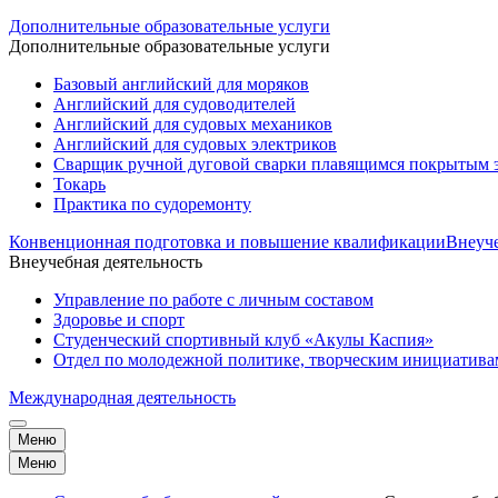
Дополнительные образовательные услуги
Дополнительные образовательные услуги
Базовый английский для моряков
Английский для судоводителей
Английский для судовых механиков
Английский для судовых электриков
Cварщик ручной дуговой сварки плавящимся покрытым 
Токарь
Практика по судоремонту
Конвенционная подготовка и повышение квалификации
Внеуче
Внеучебная деятельность
Управление по работе с личным составом
Здоровье и спорт
Студенческий спортивный клуб «Акулы Каспия»
Отдел по молодежной политике, творческим инициатив
Международная деятельность
Меню
Меню