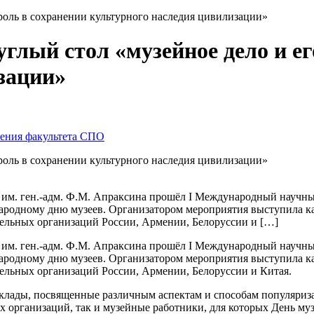
роль в сохранении культурного наследия цивилизации»
лый стол «музейное дело и ег
зации»
чения факультета СПО
роль в сохранении культурного наследия цивилизации»
а им. ген.-адм. Ф.М. Апраксина прошёл I Международный научны
ародному дню музеев. Организатором мероприятия выступила к
тельных организаций России, Армении, Белоруссии и […]
а им. ген.-адм. Ф.М. Апраксина прошёл I Международный научны
ародному дню музеев. Организатором мероприятия выступила к
тельных организаций России, Армении, Белоруссии и Китая.
оклады, посвященные различным аспектам и способам популяриза
х организаций, так и музейные работники, для которых День му