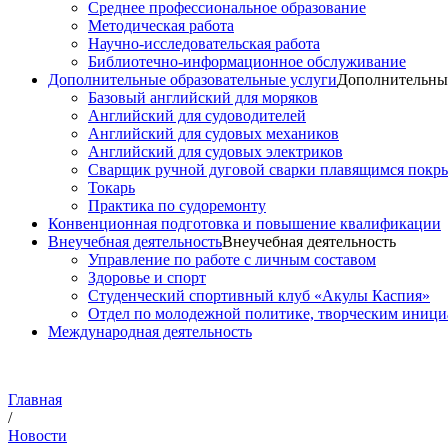
Среднее профессиональное образование
Методическая работа
Научно-исследовательская работа
Библиотечно-информационное обслуживание
Дополнительные образовательные услуги
Дополнительные
Базовый английский для моряков
Английский для судоводителей
Английский для судовых механиков
Английский для судовых электриков
Cварщик ручной дуговой сварки плавящимся покр
Токарь
Практика по судоремонту
Конвенционная подготовка и повышение квалификации
Внеучебная деятельность
Внеучебная деятельность
Управление по работе с личным составом
Здоровье и спорт
Студенческий спортивный клуб «Акулы Каспия»
Отдел по молодежной политике, творческим иниц
Международная деятельность
Главная
/
Новости