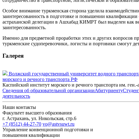
сотрудничество в транспортной, логистической и образователь
Особое внимание туркменская сторона уделила взаимодействи
заинтересованность в подготовке и повышении квалификации с
астраханской делегации в Ашхабад КИМРТ был выделен как ве
заинтересованность.
Именно для предметной проработки этих и других вопросов пр
туркменские судоперевозчики, логисты и портовики смогут де
Галерея
Волжский государственный университет водного транспорт
морского и речного транспорта РФ
Каспийский институт морского и речного транспорта им. ге
Сведения об образовательной организации
Абитуриенту
Студен
деятельность
Наши контакты
Факультет высшего образования
г. Астрахань, ул. Никольская, стр.6
+7 (8512) 44-27-70
vo@astvsuwt.ru
Управление конвенционной подготовки и
повышения квалификации