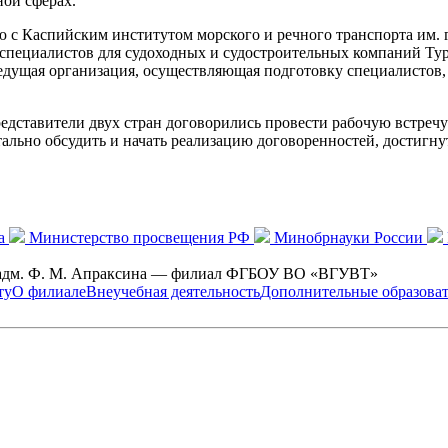
ной сферах.
ю с Каспийским институтом морского и речного транспорта им.
пециалистов для судоходных и судостроительных компаний Туркм
дущая организация, осуществляющая подготовку специалистов, 
едставители двух стран договорились провести рабочую встречу
тально обсудить и начать реализацию договоренностей, достигн
а
Министерство просвещения РФ
Минобрнауки России
н.-адм. Ф. М. Апраксина — филиал ФГБОУ ВО «ВГУВТ»
ту
О филиале
Внеучебная деятельность
Дополнительные образоват