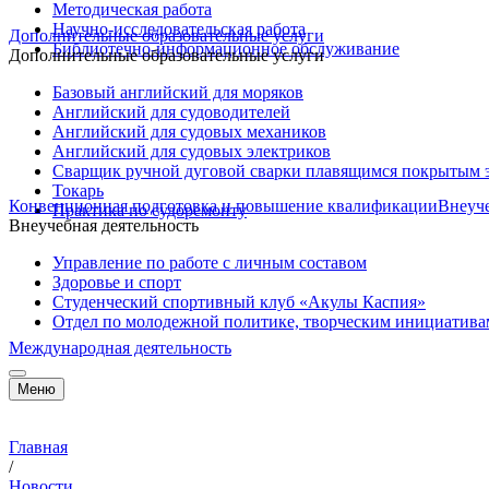
Методическая работа
Научно-исследовательская работа
Дополнительные образовательные услуги
Библиотечно-информационное обслуживание
Дополнительные образовательные услуги
Базовый английский для моряков
Английский для судоводителей
Английский для судовых механиков
Английский для судовых электриков
Cварщик ручной дуговой сварки плавящимся покрытым 
Токарь
Конвенционная подготовка и повышение квалификации
Внеуче
Практика по судоремонту
Внеучебная деятельность
Управление по работе с личным составом
Здоровье и спорт
Студенческий спортивный клуб «Акулы Каспия»
Отдел по молодежной политике, творческим инициатив
Международная деятельность
Меню
Главная
/
Новости