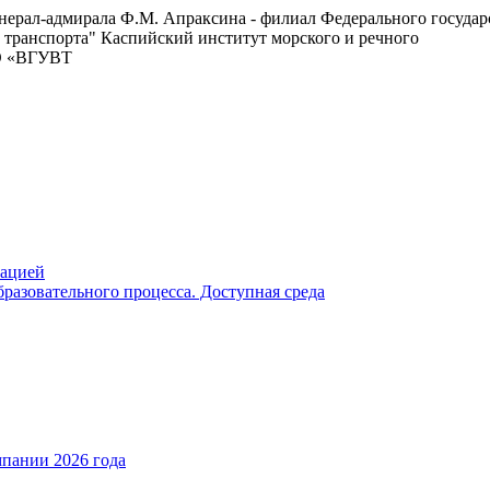
енерал-адмирала Ф.М. Апраксина - филиал Федерального госуда
 транспорта"
Каспийский институт морского и речного
ВО «ВГУВТ
зацией
разовательного процесса. Доступная среда
пании 2026 года