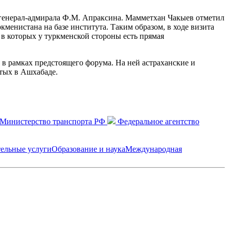
 генерал-адмирала Ф.М. Апраксина. Мамметхан Чакыев отметил
енистана на базе института. Таким образом, в ходе визита
в которых у туркменской стороны есть прямая
 в рамках предстоящего форума. На ней астраханские и
утых в Ашхабаде.
Министерство транспорта РФ
Федеральное агентство
ельные услуги
Образование и наука
Международная