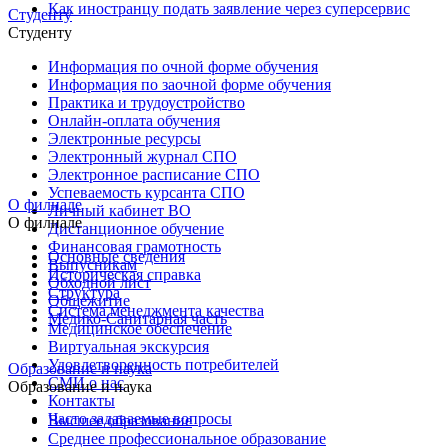
Как иностранцу подать заявление через суперсервис
Студенту
Студенту
Информация по очной форме обучения
Информация по заочной форме обучения
Практика и трудоустройство
Онлайн-оплата обучения
Электронные ресурсы
Электронный журнал СПО
Электронное расписание СПО
Успеваемость курсанта СПО
О филиале
Личный кабинет ВО
О филиале
Дистанционное обучение
Финансовая грамотность
Основные сведения
Выпусникам
Историческая справка
Обходной лист
Структура
Общежитие
Система менеджмента качества
Медико-Санитарная часть
Медицинское обеспечение
Виртуальная экскурсия
Удовлетворенность потребителей
Образование и наука
СМИ о нас
Образование и наука
Контакты
Часто задаваемые вопросы
Высшее образование
Среднее профессиональное образование