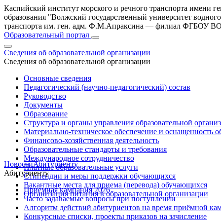
Каспийский институт морского и речного транспорта имени г
образования "Волжский государственный университет водного
транспорта им. ген. адм. Ф.М.Апраксина — филиал ФГБОУ 
Образовательный портал
Сведения об образовательной организации
Сведения об образовательной организации
Основные сведения
Педагогический (научно-педагогический) состав
Руководство
Документы
Образование
Структура и органы управления образовательной органи
Материально-техническое обеспечение и оснащенность об
Финансово-хозяйственная деятельность
Образовательные стандарты и требования
Международное сотрудничество
Новости
Абитуриенту
Платные образовательные услуги
Абитуриенту
Стипендии и меры поддержки обучающихся
Вакантные места для приема (перевода) обучающихся
Приемная кампания 2026
Организация питания в образовательной организации
Часто задаваемые вопросы при поступлении
Алгоритм действий абитуриентов на время приёмной кам
Конкурсные списки, проекты приказов на зачисление