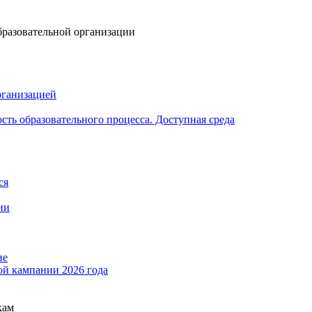
бразовательной организации
рганизацией
ть образовательного процесса. Доступная среда
ся
ии
ие
ой кампании 2026 года
кам