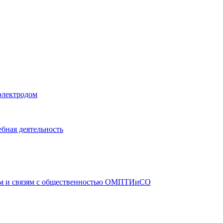
электродом
бная деятельность
ам и связям с общественностью ОМПТИиСО