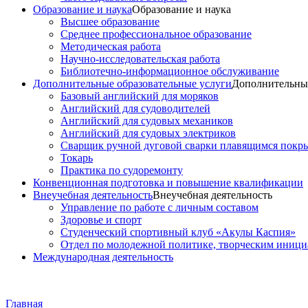
Образование и наука
Образование и наука
Высшее образование
Среднее профессиональное образование
Методическая работа
Научно-исследовательская работа
Библиотечно-информационное обслуживание
Дополнительные образовательные услуги
Дополнительные
Базовый английский для моряков
Английский для судоводителей
Английский для судовых механиков
Английский для судовых электриков
Cварщик ручной дуговой сварки плавящимся покр
Токарь
Практика по судоремонту
Конвенционная подготовка и повышение квалификации
Внеучебная деятельность
Внеучебная деятельность
Управление по работе с личным составом
Здоровье и спорт
Студенческий спортивный клуб «Акулы Каспия»
Отдел по молодежной политике, творческим иниц
Международная деятельность
Главная