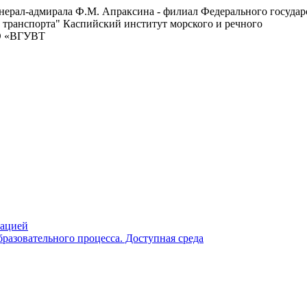
енерал-адмирала Ф.М. Апраксина - филиал Федерального госуда
 транспорта"
Каспийский институт морского и речного
ВО «ВГУВТ
зацией
разовательного процесса. Доступная среда