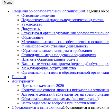
Меню
Сведения об образовательной организации
Сведения об о
Основные сведения
Педагогический (научно-педагогический) состав
Руководство
Документы
Структура и органы управления образовательной о
Образование
Материально-техническое обеспечение и оснащеннос
Финансово-хозяйственная деятельность
Образовательные стандарты и требования
Стипендии и меры поддержки обучающихся
Платные образовательные услуги
Вакантные места для приема (перевода) обучающих
Международное сотрудничество
Организация питания в образовательной организац
Новости
Абитуриенту
Приемная кампания 2026
Конкурсные списки, проекты приказов на зачислен
Алгоритм действий абитуриентов на время приёмн
Образовательные программы (высшее-старое)
Часто задаваемые вопросы при поступлении
Обучающимся и выпускникам
Обучающимся и выпускни