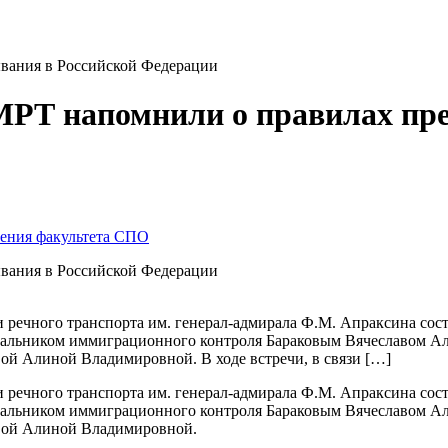
вания в Российской Федерации
Т напомнили о правилах пре
чения факультета СПО
вания в Российской Федерации
 и речного транспорта им. генерал-адмирала Ф.М. Апраксина со
альником иммиграционного контроля Бараковым Вячеславом Але
й Алиной Владимировной. В ходе встречи, в связи […]
 и речного транспорта им. генерал-адмирала Ф.М. Апраксина со
альником иммиграционного контроля Бараковым Вячеславом Але
вой Алиной Владимировной.