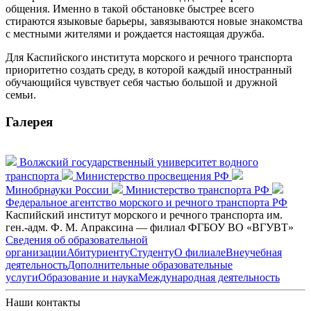
общения. Именно в такой обстановке быстрее всего
стираются языковые барьеры, завязываются новые знакомства
с местными жителями и рождается настоящая дружба.
Для Каспийского института морского и речного транспорта
приоритетно создать среду, в которой каждый иностранный
обучающийся чувствует себя частью большой и дружной
семьи.
Галерея
Волжский государственный университет водного
транспорта
Министерство просвещения РФ
Минобрнауки России
Министерство транспорта РФ
Федеральное агентство морского и речного транспорта РФ
Каспийский институт морского и речного транспорта им.
ген.-адм. Ф. М. Апраксина — филиал ФГБОУ ВО «ВГУВТ»
Сведения об образовательной
организации
Абитуриенту
Студенту
О филиале
Внеучебная
деятельность
Дополнительные образовательные
услуги
Образование и наука
Международная деятельность
Наши контакты