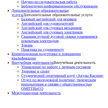
Научно-исследовательская работа
Библиотечно-информационное обслуживание
Дополнительные образовательные
услуги
Дополнительные образовательные услуги
Базовый английский для моряков
Английский для судоводителей
Английский для судовых механиков
Английский для судовых электриков
Cварщик ручной дуговой сварки плавящимся
покрытым электродом
Токарь
Практика по судоремонту
Конвенционная подготовка и повышение
квалификации
Внеучебная деятельность
Внеучебная деятельность
Управление по работе с личным составом
Здоровье и спорт
Студенческий спортивный клуб «Акулы Каспия»
Отдел по молодежной политике, творческим
инициативам и связям с общественностью
ОМПТИиСО
Международная деятельность