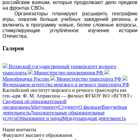
российским воинам, которые продолжают дело предков
на фронтах СВО».
Организаторы планируют расширить географию
игры, охватив больше учебных заведений региона, и
включить в программу новые, более сложные вопросы,
стимулирующие углублённое изучение истории
Отечества.
Галерея
Волжский государственный университет водного
транспорта
Министерство просвещения РФ
Минобрнауки России
Министерство транспорта РФ
Федеральное агентство морского и речного транспорта РФ
Каспийский институт морского и речного транспорта им.
ген.-адм. Ф. М. Апраксина — филиал ФГБОУ ВО «ВГУВТ»
Сведения об образовательной
организации
Абитуриенту
Студенту
О филиале
Внеучебная
деятельность
Дополнительные образовательные
услуги
Образование и наука
Международная деятельность
Наши контакты
Факультет высшего образования