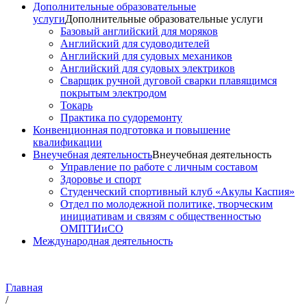
Дополнительные образовательные
услуги
Дополнительные образовательные услуги
Базовый английский для моряков
Английский для судоводителей
Английский для судовых механиков
Английский для судовых электриков
Cварщик ручной дуговой сварки плавящимся
покрытым электродом
Токарь
Практика по судоремонту
Конвенционная подготовка и повышение
квалификации
Внеучебная деятельность
Внеучебная деятельность
Управление по работе с личным составом
Здоровье и спорт
Студенческий спортивный клуб «Акулы Каспия»
Отдел по молодежной политике, творческим
инициативам и связям с общественностью
ОМПТИиСО
Международная деятельность
Главная
/