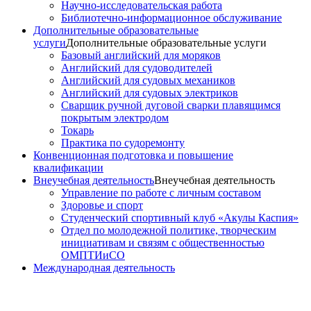
Научно-исследовательская работа
Библиотечно-информационное обслуживание
Дополнительные образовательные
услуги
Дополнительные образовательные услуги
Базовый английский для моряков
Английский для судоводителей
Английский для судовых механиков
Английский для судовых электриков
Cварщик ручной дуговой сварки плавящимся
покрытым электродом
Токарь
Практика по судоремонту
Конвенционная подготовка и повышение
квалификации
Внеучебная деятельность
Внеучебная деятельность
Управление по работе с личным составом
Здоровье и спорт
Студенческий спортивный клуб «Акулы Каспия»
Отдел по молодежной политике, творческим
инициативам и связям с общественностью
ОМПТИиСО
Международная деятельность