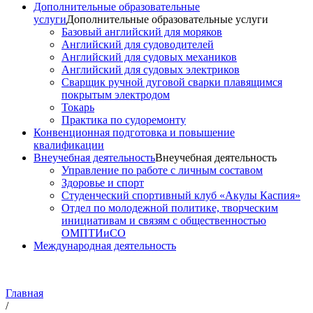
Дополнительные образовательные
услуги
Дополнительные образовательные услуги
Базовый английский для моряков
Английский для судоводителей
Английский для судовых механиков
Английский для судовых электриков
Cварщик ручной дуговой сварки плавящимся
покрытым электродом
Токарь
Практика по судоремонту
Конвенционная подготовка и повышение
квалификации
Внеучебная деятельность
Внеучебная деятельность
Управление по работе с личным составом
Здоровье и спорт
Студенческий спортивный клуб «Акулы Каспия»
Отдел по молодежной политике, творческим
инициативам и связям с общественностью
ОМПТИиСО
Международная деятельность
Главная
/