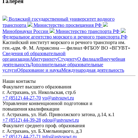
Галерея
Волжский государственный университет водного
транспорта
Министерство просвещения РФ
Минобрнауки России
Министерство транспорта РФ
Федеральное агентство морского и речного транспорта РФ
Каспийский институт морского и речного транспорта им.
ген.-адм. Ф. М. Апраксина — филиал ФГБОУ ВО «ВГУВТ»
Сведения об образовательной
организации
Абитуриенту
Студенту
О филиале
Внеучебная
деятельность
Дополнительные образовательные
услуги
Образование и наука
Международная деятельность
Наши контакты
Факультет высшего образования
г. Астрахань, ул. Никольская, стр.6
+7 (8512) 44-27-70
vo@astvsuwt.ru
Управление конвенционной подготовки и
повышения квалификации
г. Астрахань, ул. Наб. Приволжского затона, д.14, к.1
+7 (8512) 44-39-28
odou@astvsuwt.ru
Факультет среднего проф. образования
г. Астрахань, ул. Б.Хмельницкого, д.3
+7 (8512) 44-27-71
info@astvsuwt.ru