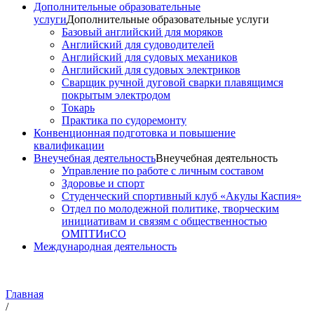
Дополнительные образовательные
услуги
Дополнительные образовательные услуги
Базовый английский для моряков
Английский для судоводителей
Английский для судовых механиков
Английский для судовых электриков
Cварщик ручной дуговой сварки плавящимся
покрытым электродом
Токарь
Практика по судоремонту
Конвенционная подготовка и повышение
квалификации
Внеучебная деятельность
Внеучебная деятельность
Управление по работе с личным составом
Здоровье и спорт
Студенческий спортивный клуб «Акулы Каспия»
Отдел по молодежной политике, творческим
инициативам и связям с общественностью
ОМПТИиСО
Международная деятельность
Главная
/