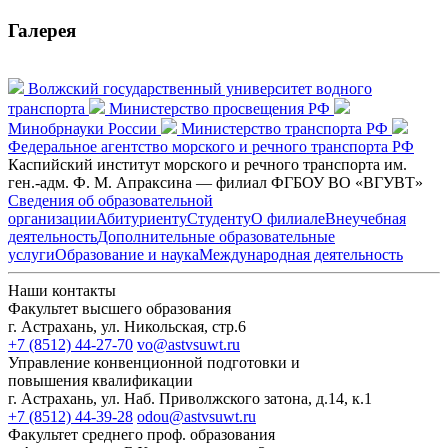
Галерея
Волжский государственный университет водного
транспорта
Министерство просвещения РФ
Минобрнауки России
Министерство транспорта РФ
Федеральное агентство морского и речного транспорта РФ
Каспийский институт морского и речного транспорта им.
ген.-адм. Ф. М. Апраксина — филиал ФГБОУ ВО «ВГУВТ»
Сведения об образовательной
организации
Абитуриенту
Студенту
О филиале
Внеучебная
деятельность
Дополнительные образовательные
услуги
Образование и наука
Международная деятельность
Наши контакты
Факультет высшего образования
г. Астрахань, ул. Никольская, стр.6
+7 (8512) 44-27-70
vo@astvsuwt.ru
Управление конвенционной подготовки и
повышения квалификации
г. Астрахань, ул. Наб. Приволжского затона, д.14, к.1
+7 (8512) 44-39-28
odou@astvsuwt.ru
Факультет среднего проф. образования