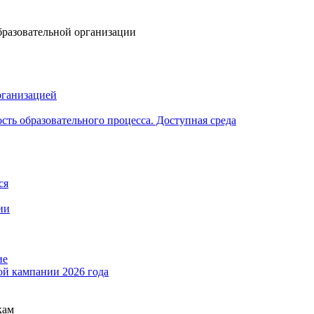
бразовательной организации
рганизацией
ть образовательного процесса. Доступная среда
ся
ии
ие
ой кампании 2026 года
кам