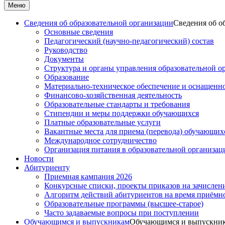
Меню
Сведения об образовательной организации
Сведения об о
Основные сведения
Педагогический (научно-педагогический) состав
Руководство
Документы
Структура и органы управления образовательной о
Образование
Материально-техническое обеспечение и оснащеннос
Финансово-хозяйственная деятельность
Образовательные стандарты и требования
Стипендии и меры поддержки обучающихся
Платные образовательные услуги
Вакантные места для приема (перевода) обучающих
Международное сотрудничество
Организация питания в образовательной организац
Новости
Абитуриенту
Приемная кампания 2026
Конкурсные списки, проекты приказов на зачислен
Алгоритм действий абитуриентов на время приёмн
Образовательные программы (высшее-старое)
Часто задаваемые вопросы при поступлении
Обучающимся и выпускникам
Обучающимся и выпускни