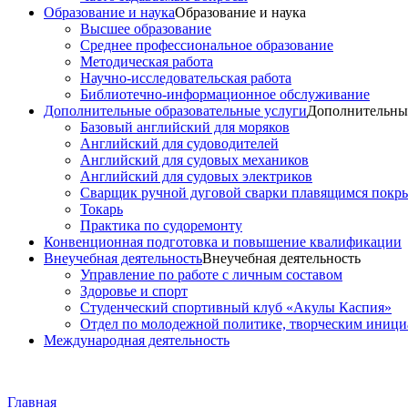
Образование и наука
Образование и наука
Высшее образование
Среднее профессиональное образование
Методическая работа
Научно-исследовательская работа
Библиотечно-информационное обслуживание
Дополнительные образовательные услуги
Дополнительные
Базовый английский для моряков
Английский для судоводителей
Английский для судовых механиков
Английский для судовых электриков
Cварщик ручной дуговой сварки плавящимся покр
Токарь
Практика по судоремонту
Конвенционная подготовка и повышение квалификации
Внеучебная деятельность
Внеучебная деятельность
Управление по работе с личным составом
Здоровье и спорт
Студенческий спортивный клуб «Акулы Каспия»
Отдел по молодежной политике, творческим иниц
Международная деятельность
Главная