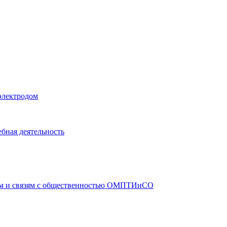
электродом
бная деятельность
ам и связям с общественностью ОМПТИиСО