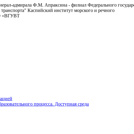
енерал-адмирала Ф.М. Апраксина - филиал Федерального госуда
 транспорта"
Каспийский институт морского и речного
ВО «ВГУВТ
зацией
разовательного процесса. Доступная среда