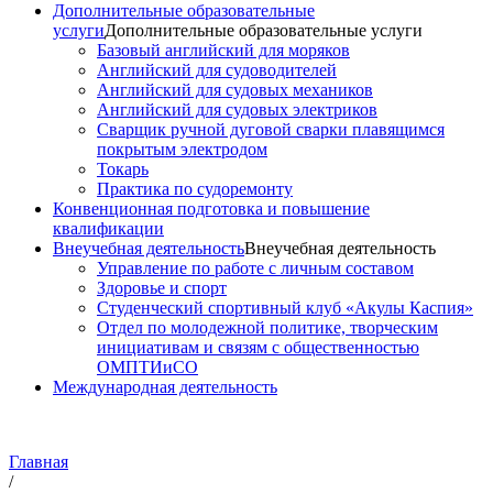
Дополнительные образовательные
услуги
Дополнительные образовательные услуги
Базовый английский для моряков
Английский для судоводителей
Английский для судовых механиков
Английский для судовых электриков
Cварщик ручной дуговой сварки плавящимся
покрытым электродом
Токарь
Практика по судоремонту
Конвенционная подготовка и повышение
квалификации
Внеучебная деятельность
Внеучебная деятельность
Управление по работе с личным составом
Здоровье и спорт
Студенческий спортивный клуб «Акулы Каспия»
Отдел по молодежной политике, творческим
инициативам и связям с общественностью
ОМПТИиСО
Международная деятельность
Главная
/