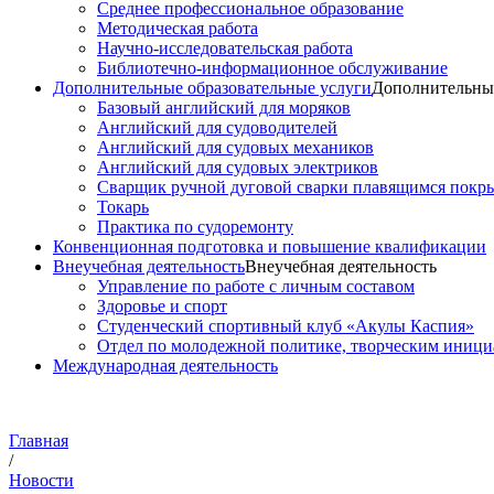
Среднее профессиональное образование
Методическая работа
Научно-исследовательская работа
Библиотечно-информационное обслуживание
Дополнительные образовательные услуги
Дополнительные
Базовый английский для моряков
Английский для судоводителей
Английский для судовых механиков
Английский для судовых электриков
Cварщик ручной дуговой сварки плавящимся покр
Токарь
Практика по судоремонту
Конвенционная подготовка и повышение квалификации
Внеучебная деятельность
Внеучебная деятельность
Управление по работе с личным составом
Здоровье и спорт
Студенческий спортивный клуб «Акулы Каспия»
Отдел по молодежной политике, творческим иниц
Международная деятельность
Главная
/
Новости