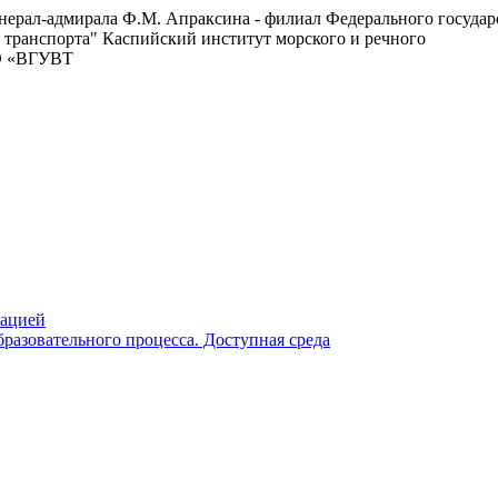
енерал-адмирала Ф.М. Апраксина - филиал Федерального госуда
 транспорта"
Каспийский институт морского и речного
ВО «ВГУВТ
зацией
разовательного процесса. Доступная среда