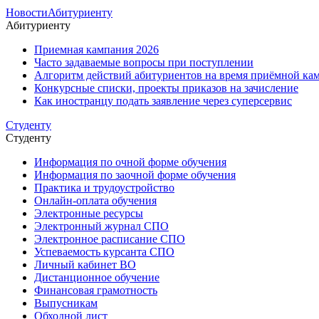
Новости
Абитуриенту
Абитуриенту
Приемная кампания 2026
Часто задаваемые вопросы при поступлении
Алгоритм действий абитуриентов на время приёмной кам
Конкурсные списки, проекты приказов на зачисление
Как иностранцу подать заявление через суперсервис
Студенту
Студенту
Информация по очной форме обучения
Информация по заочной форме обучения
Практика и трудоустройство
Онлайн-оплата обучения
Электронные ресурсы
Электронный журнал СПО
Электронное расписание СПО
Успеваемость курсанта СПО
Личный кабинет ВО
Дистанционное обучение
Финансовая грамотность
Выпусникам
Обходной лист