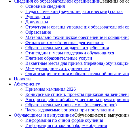
Сведения об образовательной организации
Сведения об о
Основные сведения
Педагогический (научно-педагогический) состав
Руководство
Документы
Структура и органы управления образовательной о
Образование
Материально-техническое обеспечение и оснащеннос
Финансово-хозяйственная деятельность
Образовательные стандарты и требования
Стипендии и меры поддержки обучающихся
Платные образовательные услуги
Вакантные места для приема (перевода) обучающих
Международное сотрудничество
Организация питания в образовательной организац
Новости
Абитуриенту
Приемная кампания 2026
Конкурсные списки, проекты приказов на зачислен
Алгоритм действий абитуриентов на время приёмн
Образовательные программы (высшее-старое)
Часто задаваемые вопросы при поступлении
Обучающимся и выпускникам
Обучающимся и выпускни
Информация по очной форме обучения
Информация по заочной форме обучения