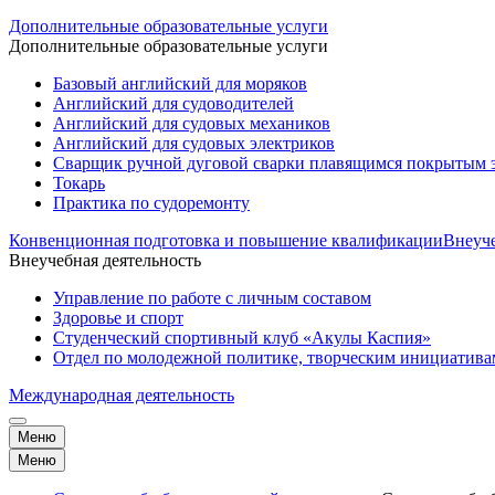
Дополнительные образовательные услуги
Дополнительные образовательные услуги
Базовый английский для моряков
Английский для судоводителей
Английский для судовых механиков
Английский для судовых электриков
Cварщик ручной дуговой сварки плавящимся покрытым 
Токарь
Практика по судоремонту
Конвенционная подготовка и повышение квалификации
Внеуче
Внеучебная деятельность
Управление по работе с личным составом
Здоровье и спорт
Студенческий спортивный клуб «Акулы Каспия»
Отдел по молодежной политике, творческим инициатив
Международная деятельность
Меню
Меню