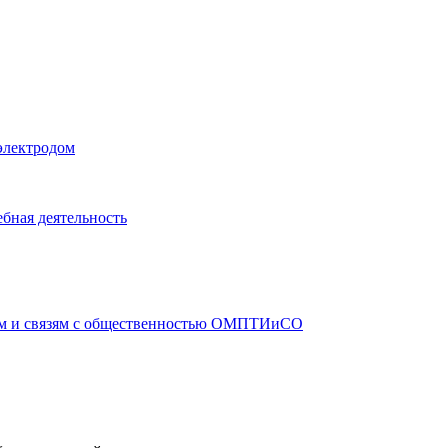
электродом
бная деятельность
ам и связям с общественностью ОМПТИиСО