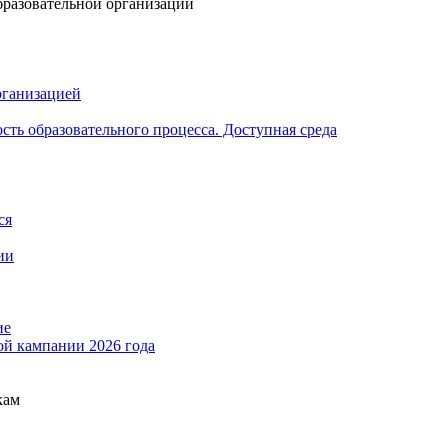
бразовательной организации
рганизацией
ть образовательного процесса. Доступная среда
ся
ии
ие
ой кампании 2026 года
кам