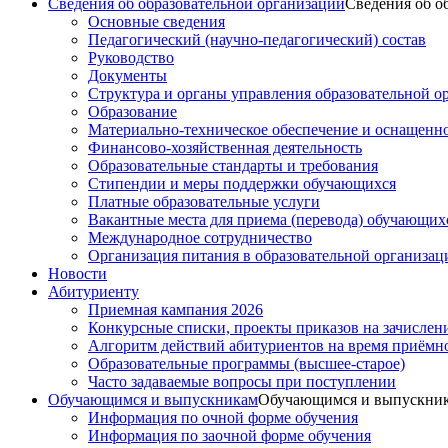
Сведения об образовательной организации
Сведения об о
Основные сведения
Педагогический (научно-педагогический) состав
Руководство
Документы
Структура и органы управления образовательной о
Образование
Материально-техническое обеспечение и оснащеннос
Финансово-хозяйственная деятельность
Образовательные стандарты и требования
Стипендии и меры поддержки обучающихся
Платные образовательные услуги
Вакантные места для приема (перевода) обучающих
Международное сотрудничество
Организация питания в образовательной организац
Новости
Абитуриенту
Приемная кампания 2026
Конкурсные списки, проекты приказов на зачислен
Алгоритм действий абитуриентов на время приёмн
Образовательные программы (высшее-старое)
Часто задаваемые вопросы при поступлении
Обучающимся и выпускникам
Обучающимся и выпускни
Информация по очной форме обучения
Информация по заочной форме обучения