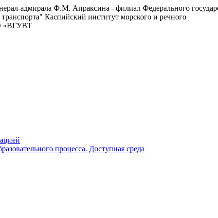
енерал-адмирала Ф.М. Апраксина - филиал Федерального госуда
 транспорта"
Каспийский институт морского и речного
ВО «ВГУВТ
зацией
разовательного процесса. Доступная среда