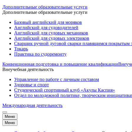
Дополнительные образовательные услуги
Дополнительные образовательные услуги
Базовый английский для моряков
Английский для судоводителей
Английский для судовых механиков
Английский для судовых электриков
Cварщик ручной дуговой сварки плавящимся покрытым 
Токарь
Практика по судоремонту
Конвенционная подготовка и повышение квалификации
Внеуче
Внеучебная деятельность
Управление по работе с личным составом
Здоровье и спорт
Студенческий спортивный клуб «Акулы Каспия»
Отдел по молодежной политике, творческим инициатив
Международная деятельность
Меню
Меню