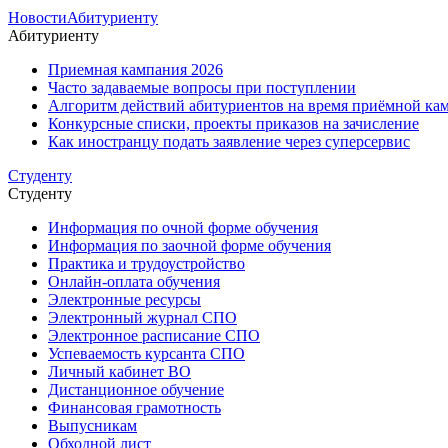
Новости
Абитуриенту
Абитуриенту
Приемная кампания 2026
Часто задаваемые вопросы при поступлении
Алгоритм действий абитуриентов на время приёмной кам
Конкурсные списки, проекты приказов на зачисление
Как иностранцу подать заявление через суперсервис
Студенту
Студенту
Информация по очной форме обучения
Информация по заочной форме обучения
Практика и трудоустройство
Онлайн-оплата обучения
Электронные ресурсы
Электронный журнал СПО
Электронное расписание СПО
Успеваемость курсанта СПО
Личный кабинет ВО
Дистанционное обучение
Финансовая грамотность
Выпусникам
Обходной лист