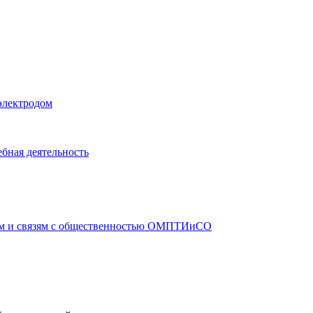
электродом
бная деятельность
ам и связям с общественностью ОМПТИиСО