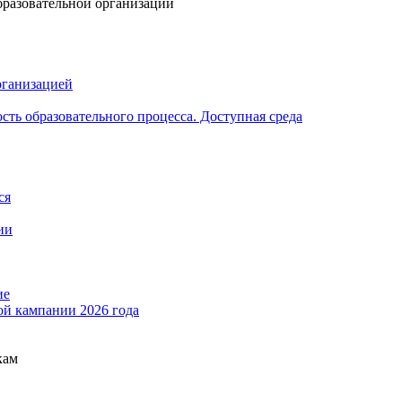
бразовательной организации
рганизацией
ть образовательного процесса. Доступная среда
ся
ии
ие
ой кампании 2026 года
кам