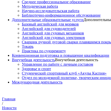
Среднее профессиональное образование
Методическая работа
Научно-исследовательская работа
Библиотечно-информационное обслуживание
Дополнительные образовательные услуги
Дополнительные
Базовый английский для моряков
Английский для судоводителей
Английский для судовых механиков
Английский для судовых электриков
Cварщик ручной дуговой сварки плавящимся покр
Токарь
Практика по судоремонту
Конвенционная подготовка и повышение квалификации
Внеучебная деятельность
Внеучебная деятельность
Управление по работе с личным составом
Здоровье и спорт
Студенческий спортивный клуб «Акулы Каспия»
Отдел по молодежной политике, творческим иниц
Международная деятельность
Главная
/
Новости