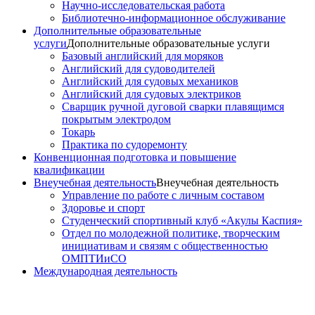
Научно-исследовательская работа
Библиотечно-информационное обслуживание
Дополнительные образовательные
услуги
Дополнительные образовательные услуги
Базовый английский для моряков
Английский для судоводителей
Английский для судовых механиков
Английский для судовых электриков
Cварщик ручной дуговой сварки плавящимся
покрытым электродом
Токарь
Практика по судоремонту
Конвенционная подготовка и повышение
квалификации
Внеучебная деятельность
Внеучебная деятельность
Управление по работе с личным составом
Здоровье и спорт
Студенческий спортивный клуб «Акулы Каспия»
Отдел по молодежной политике, творческим
инициативам и связям с общественностью
ОМПТИиСО
Международная деятельность