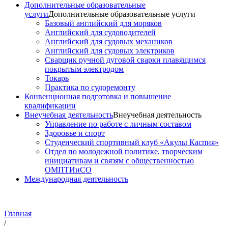
Дополнительные образовательные
услуги
Дополнительные образовательные услуги
Базовый английский для моряков
Английский для судоводителей
Английский для судовых механиков
Английский для судовых электриков
Cварщик ручной дуговой сварки плавящимся
покрытым электродом
Токарь
Практика по судоремонту
Конвенционная подготовка и повышение
квалификации
Внеучебная деятельность
Внеучебная деятельность
Управление по работе с личным составом
Здоровье и спорт
Студенческий спортивный клуб «Акулы Каспия»
Отдел по молодежной политике, творческим
инициативам и связям с общественностью
ОМПТИиСО
Международная деятельность
Главная
/