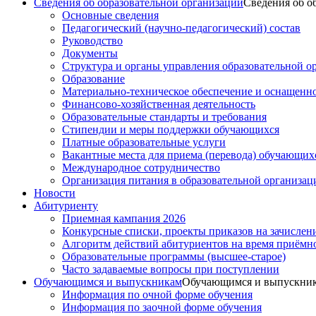
Сведения об образовательной организации
Сведения об о
Основные сведения
Педагогический (научно-педагогический) состав
Руководство
Документы
Структура и органы управления образовательной о
Образование
Материально-техническое обеспечение и оснащеннос
Финансово-хозяйственная деятельность
Образовательные стандарты и требования
Стипендии и меры поддержки обучающихся
Платные образовательные услуги
Вакантные места для приема (перевода) обучающих
Международное сотрудничество
Организация питания в образовательной организац
Новости
Абитуриенту
Приемная кампания 2026
Конкурсные списки, проекты приказов на зачислен
Алгоритм действий абитуриентов на время приёмн
Образовательные программы (высшее-старое)
Часто задаваемые вопросы при поступлении
Обучающимся и выпускникам
Обучающимся и выпускни
Информация по очной форме обучения
Информация по заочной форме обучения