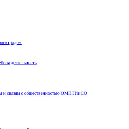
электродом
бная деятельность
ам и связям с общественностью ОМПТИиСО