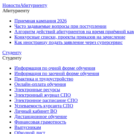
Новости
Абитуриенту
Абитуриенту
Приемная кампания 2026
Часто задаваемые вопросы при поступлении
Алгоритм действий абитуриентов на время приёмной кам
Конкурсные списки, проекты приказов на зачисление
Как иностранцу подать заявление через суперсервис
Студенту
Студенту
Информация по очной форме обучения
Информация по заочной форме обучения
Практика и трудоустройство
Онлайн-оплата обучения
Электронные ресурсы
Электронный журнал СПО
Электронное расписание СПО
Успеваемость курсанта СПО
Личный кабинет ВО
Дистанционное обучение
Финансовая грамотность
Выпусникам
Обходной лист