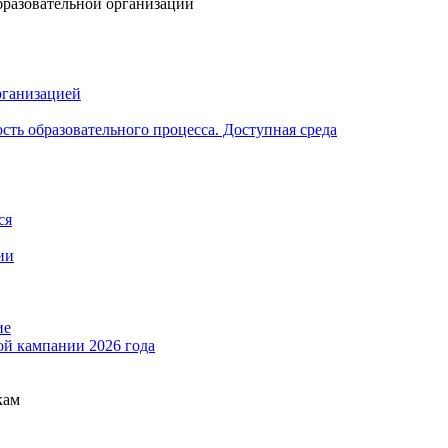
бразовательной организации
рганизацией
ть образовательного процесса. Доступная среда
ся
ии
ие
ой кампании 2026 года
кам