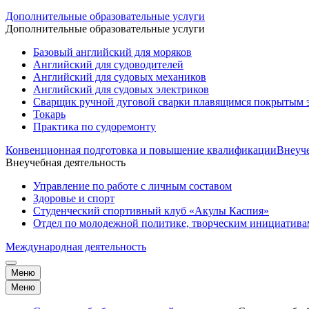
Дополнительные образовательные услуги
Дополнительные образовательные услуги
Базовый английский для моряков
Английский для судоводителей
Английский для судовых механиков
Английский для судовых электриков
Cварщик ручной дуговой сварки плавящимся покрытым 
Токарь
Практика по судоремонту
Конвенционная подготовка и повышение квалификации
Внеуче
Внеучебная деятельность
Управление по работе с личным составом
Здоровье и спорт
Студенческий спортивный клуб «Акулы Каспия»
Отдел по молодежной политике, творческим инициатив
Международная деятельность
Меню
Меню