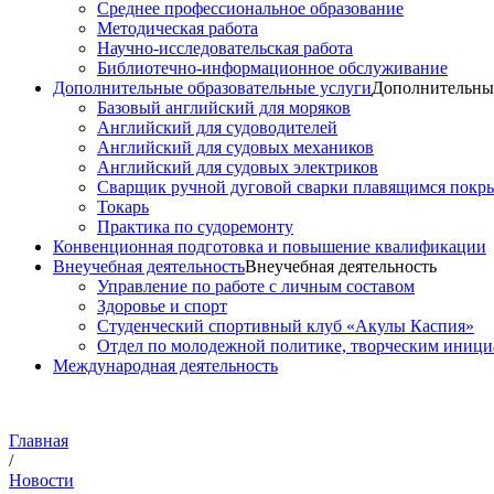
Среднее профессиональное образование
Методическая работа
Научно-исследовательская работа
Библиотечно-информационное обслуживание
Дополнительные образовательные услуги
Дополнительные
Базовый английский для моряков
Английский для судоводителей
Английский для судовых механиков
Английский для судовых электриков
Cварщик ручной дуговой сварки плавящимся покр
Токарь
Практика по судоремонту
Конвенционная подготовка и повышение квалификации
Внеучебная деятельность
Внеучебная деятельность
Управление по работе с личным составом
Здоровье и спорт
Студенческий спортивный клуб «Акулы Каспия»
Отдел по молодежной политике, творческим иниц
Международная деятельность
Главная
/
Новости