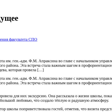
дущее
чения факультета СПО
рта им. ген.-адм. Ф.М. Апраксина во главе с начальником упра
ого района. Эта встреча стала важным шагом в профориентацио
ева, которая провела […]
рта им. ген.-адм. Ф.М. Апраксина во главе с начальником упра
ого района. Эта встреча стала важным шагом в профориентацио
провела для них экскурсию. Она рассказала о жизни школы, пока
 большой любовью, что создало тёплую и радушную атмосферу.
ктор школы поприветствовала гостей, отметив, что визита пред