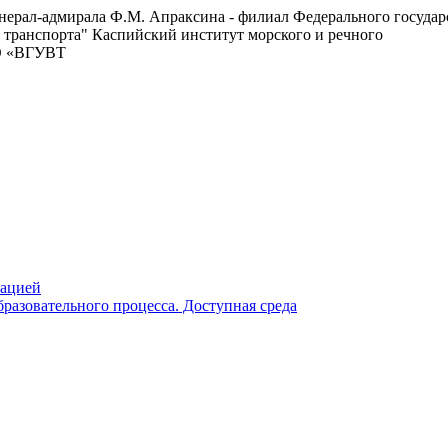
енерал-адмирала Ф.М. Апраксина - филиал Федерального госуда
 транспорта"
Каспийский институт морского и речного
ВО «ВГУВТ
зацией
разовательного процесса. Доступная среда