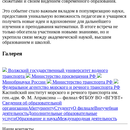
сюжетами и своим видением современного образования.
Это событие стало важным вкладом в популяризацию науки,
предоставив уникальную возможность педагогам и учащимся
получить новые идеи и вдохновение для дальнейшего
изучения и преподавания математики. В итоге встреча не
только обогатила участников новыми знаниями, но и
укрепила связи между академической наукой, высшим
образованием и школой.
Галерея
Волжский государственный университет водного
транспорта
Министерство просвещения РФ
Минобрнауки России
Министерство транспорта РФ
Федеральное агентство морского и речного транспорта РФ
Каспийский институт морского и речного транспорта им.
ген.-адм. Ф. М. Апраксина — филиал ФГБОУ ВО «ВГУВТ»
Сведения об образовательной
организации
Абитуриенту
Студенту
О филиале
Внеучебная
деятельность
Дополнительные образовательные
услуги
Образование и наука
Международная деятельность
Наши контакты