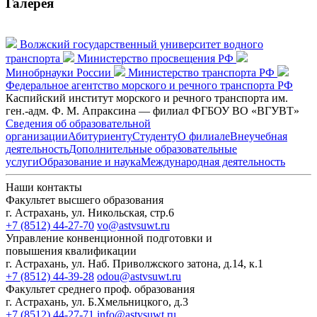
Галерея
Волжский государственный университет водного
транспорта
Министерство просвещения РФ
Минобрнауки России
Министерство транспорта РФ
Федеральное агентство морского и речного транспорта РФ
Каспийский институт морского и речного транспорта им.
ген.-адм. Ф. М. Апраксина — филиал ФГБОУ ВО «ВГУВТ»
Сведения об образовательной
организации
Абитуриенту
Студенту
О филиале
Внеучебная
деятельность
Дополнительные образовательные
услуги
Образование и наука
Международная деятельность
Наши контакты
Факультет высшего образования
г. Астрахань, ул. Никольская, стр.6
+7 (8512) 44-27-70
vo@astvsuwt.ru
Управление конвенционной подготовки и
повышения квалификации
г. Астрахань, ул. Наб. Приволжского затона, д.14, к.1
+7 (8512) 44-39-28
odou@astvsuwt.ru
Факультет среднего проф. образования
г. Астрахань, ул. Б.Хмельницкого, д.3
+7 (8512) 44-27-71
info@astvsuwt.ru