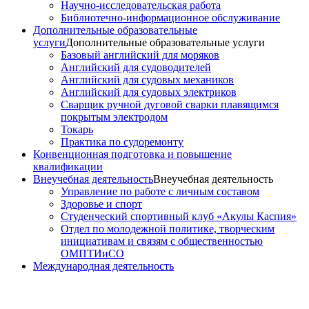
Научно-исследовательская работа
Библиотечно-информационное обслуживание
Дополнительные образовательные
услуги
Дополнительные образовательные услуги
Базовый английский для моряков
Английский для судоводителей
Английский для судовых механиков
Английский для судовых электриков
Cварщик ручной дуговой сварки плавящимся
покрытым электродом
Токарь
Практика по судоремонту
Конвенционная подготовка и повышение
квалификации
Внеучебная деятельность
Внеучебная деятельность
Управление по работе с личным составом
Здоровье и спорт
Студенческий спортивный клуб «Акулы Каспия»
Отдел по молодежной политике, творческим
инициативам и связям с общественностью
ОМПТИиСО
Международная деятельность