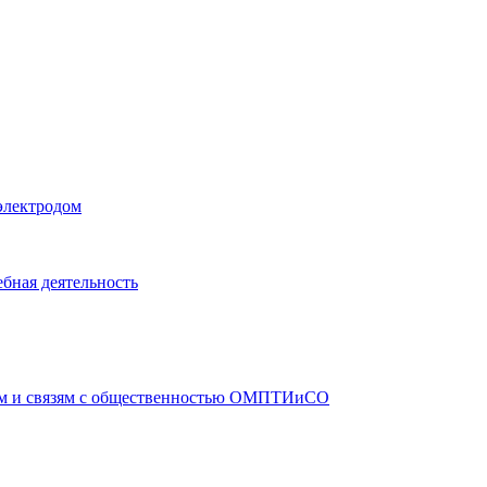
электродом
бная деятельность
ам и связям с общественностью ОМПТИиСО