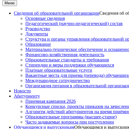
Меню
Сведения об образовательной организации
Сведения об о
Основные сведения
Педагогический (научно-педагогический) состав
Руководство
Документы
Структура и органы управления образовательной о
Образование
Материально-техническое обеспечение и оснащеннос
Финансово-хозяйственная деятельность
Образовательные стандарты и требования
Стипендии и меры поддержки обучающихся
Платные образовательные услуги
Вакантные места для приема (перевода) обучающих
Международное сотрудничество
Организация питания в образовательной организац
Новости
Абитуриенту
Приемная кампания 2026
Конкурсные списки, проекты приказов на зачислен
Алгоритм действий абитуриентов на время приёмн
Образовательные программы (высшее-старое)
Часто задаваемые вопросы при поступлении
Обучающимся и выпускникам
Обучающимся и выпускни