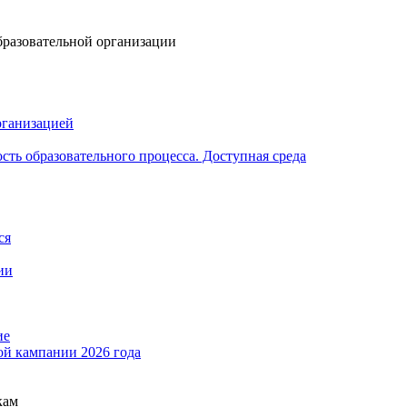
бразовательной организации
рганизацией
ть образовательного процесса. Доступная среда
ся
ии
ие
ой кампании 2026 года
кам