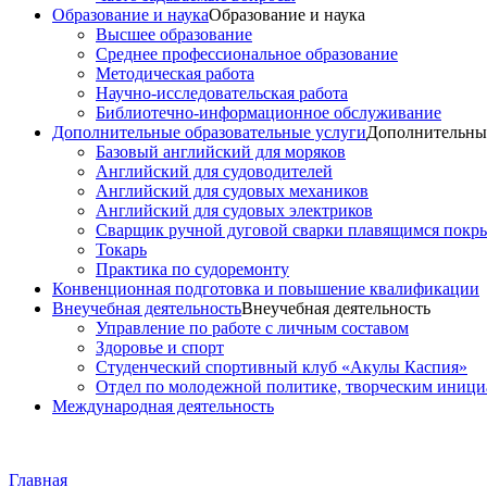
Образование и наука
Образование и наука
Высшее образование
Среднее профессиональное образование
Методическая работа
Научно-исследовательская работа
Библиотечно-информационное обслуживание
Дополнительные образовательные услуги
Дополнительные
Базовый английский для моряков
Английский для судоводителей
Английский для судовых механиков
Английский для судовых электриков
Cварщик ручной дуговой сварки плавящимся покр
Токарь
Практика по судоремонту
Конвенционная подготовка и повышение квалификации
Внеучебная деятельность
Внеучебная деятельность
Управление по работе с личным составом
Здоровье и спорт
Студенческий спортивный клуб «Акулы Каспия»
Отдел по молодежной политике, творческим иниц
Международная деятельность
Главная