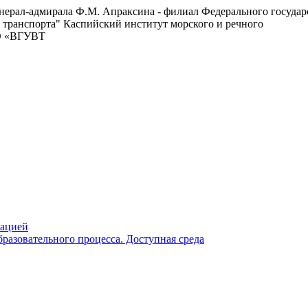
енерал-адмирала Ф.М. Апраксина - филиал Федерального госуда
 транспорта"
Каспийский институт морского и речного
ВО «ВГУВТ
зацией
разовательного процесса. Доступная среда