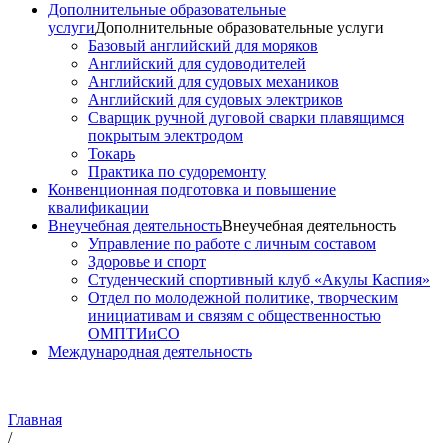
Дополнительные образовательные
услуги
Дополнительные образовательные услуги
Базовый английский для моряков
Английский для судоводителей
Английский для судовых механиков
Английский для судовых электриков
Cварщик ручной дуговой сварки плавящимся
покрытым электродом
Токарь
Практика по судоремонту
Конвенционная подготовка и повышение
квалификации
Внеучебная деятельность
Внеучебная деятельность
Управление по работе с личным составом
Здоровье и спорт
Студенческий спортивный клуб «Акулы Каспия»
Отдел по молодежной политике, творческим
инициативам и связям с общественностью
ОМПТИиСО
Международная деятельность
Главная
/