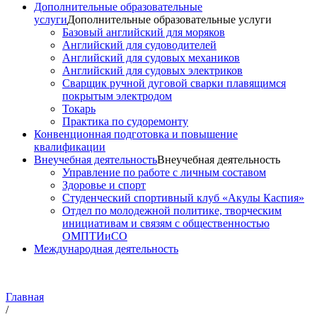
Дополнительные образовательные
услуги
Дополнительные образовательные услуги
Базовый английский для моряков
Английский для судоводителей
Английский для судовых механиков
Английский для судовых электриков
Cварщик ручной дуговой сварки плавящимся
покрытым электродом
Токарь
Практика по судоремонту
Конвенционная подготовка и повышение
квалификации
Внеучебная деятельность
Внеучебная деятельность
Управление по работе с личным составом
Здоровье и спорт
Студенческий спортивный клуб «Акулы Каспия»
Отдел по молодежной политике, творческим
инициативам и связям с общественностью
ОМПТИиСО
Международная деятельность
Главная
/