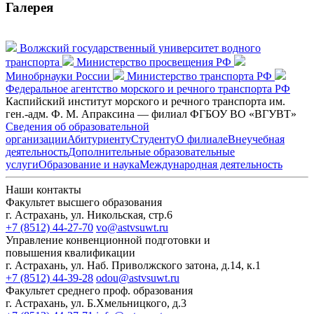
Галерея
Волжский государственный университет водного
транспорта
Министерство просвещения РФ
Минобрнауки России
Министерство транспорта РФ
Федеральное агентство морского и речного транспорта РФ
Каспийский институт морского и речного транспорта им.
ген.-адм. Ф. М. Апраксина — филиал ФГБОУ ВО «ВГУВТ»
Сведения об образовательной
организации
Абитуриенту
Студенту
О филиале
Внеучебная
деятельность
Дополнительные образовательные
услуги
Образование и наука
Международная деятельность
Наши контакты
Факультет высшего образования
г. Астрахань, ул. Никольская, стр.6
+7 (8512) 44-27-70
vo@astvsuwt.ru
Управление конвенционной подготовки и
повышения квалификации
г. Астрахань, ул. Наб. Приволжского затона, д.14, к.1
+7 (8512) 44-39-28
odou@astvsuwt.ru
Факультет среднего проф. образования
г. Астрахань, ул. Б.Хмельницкого, д.3