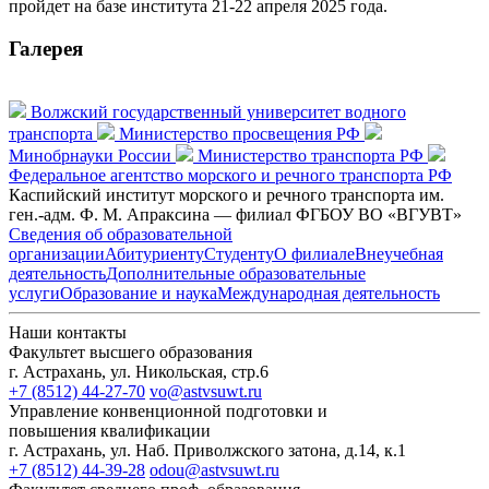
пройдет на базе института 21-22 апреля 2025 года.
Галерея
Волжский государственный университет водного
транспорта
Министерство просвещения РФ
Минобрнауки России
Министерство транспорта РФ
Федеральное агентство морского и речного транспорта РФ
Каспийский институт морского и речного транспорта им.
ген.-адм. Ф. М. Апраксина — филиал ФГБОУ ВО «ВГУВТ»
Сведения об образовательной
организации
Абитуриенту
Студенту
О филиале
Внеучебная
деятельность
Дополнительные образовательные
услуги
Образование и наука
Международная деятельность
Наши контакты
Факультет высшего образования
г. Астрахань, ул. Никольская, стр.6
+7 (8512) 44-27-70
vo@astvsuwt.ru
Управление конвенционной подготовки и
повышения квалификации
г. Астрахань, ул. Наб. Приволжского затона, д.14, к.1
+7 (8512) 44-39-28
odou@astvsuwt.ru