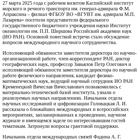
27 марта 2025 года с рабочим визитом Каспийский институт
морского и речного транспорта им. генерал-адмирала Ф.М.
Апраксина – филиал ФГБОУ ВО «ВГУВТ им. адмирала М.П.
Лазарева» посетили представители федерального
государственного бюджетного учреждения науки Институт
океанологии им. П.П. Ширшова Российский академии наук
(ИО РАН). Основной повесткой встречи стало обсуждение
вопросов международного научного сотрудничества.
Исполняющий обязанности заместителя директора по научно-
организационной работе, член-корреспондент РАН, доктор
географических наук, профессор Завьялов Петр Олегович и
исполняющий обязанности заместителя директора по научной
работе физического направления, кандидат физико-
математических наук, ведущий научный сотрудник ИО РАН
Кременецкий Вячеслав Вячеславович познакомились с
материально-технической базой института, узнали о
реализуемых научных направлениях. Начальник отдела
научных исследований и цифровизации Головацкая Л. И.
рассказала о ближайших международных и всероссийских
мероприятиях, запланированных к проведению, научном
журнале и имеющемся заделе по интересовавшим гостей
тематикам. Затронули вопросы грантовой поддержки.
Начальник отдела международных связей Фадина А. Г.