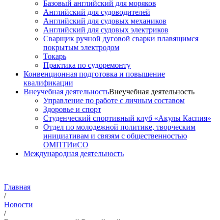
Базовый английский для моряков
Английский для судоводителей
Английский для судовых механиков
Английский для судовых электриков
Cварщик ручной дуговой сварки плавящимся
покрытым электродом
Токарь
Практика по судоремонту
Конвенционная подготовка и повышение
квалификации
Внеучебная деятельность
Внеучебная деятельность
Управление по работе с личным составом
Здоровье и спорт
Студенческий спортивный клуб «Акулы Каспия»
Отдел по молодежной политике, творческим
инициативам и связям с общественностью
ОМПТИиСО
Международная деятельность
Главная
/
Новости
/