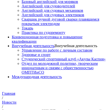
Базовый английский для моряков
Английский для судоводителей
Английский для судовых механиков
Английский для судовых электриков
Cварщик ручной дуговой сварки плавящимся
покрытым электродом
Токарь
Практика по судоремонту
Конвенционная подготовка и повышение
квалификации
Внеучебная деятельность
Внеучебная деятельность
Управление по работе с личным составом
Здоровье и спорт
Студенческий спортивный клуб «Акулы Каспия»
Отдел по молодежной политике, творческим
инициативам и связям с общественностью
ОМПТИиСО
Международная деятельность
Главная
/
Новости
/