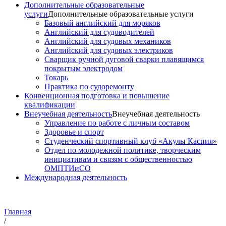
Дополнительные образовательные
услуги
Дополнительные образовательные услуги
Базовый английский для моряков
Английский для судоводителей
Английский для судовых механиков
Английский для судовых электриков
Cварщик ручной дуговой сварки плавящимся
покрытым электродом
Токарь
Практика по судоремонту
Конвенционная подготовка и повышение
квалификации
Внеучебная деятельность
Внеучебная деятельность
Управление по работе с личным составом
Здоровье и спорт
Студенческий спортивный клуб «Акулы Каспия»
Отдел по молодежной политике, творческим
инициативам и связям с общественностью
ОМПТИиСО
Международная деятельность
Главная
/