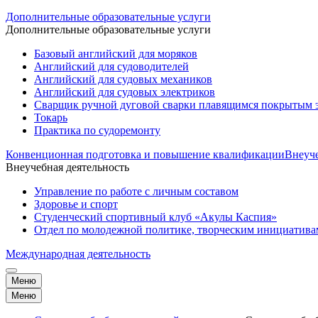
Дополнительные образовательные услуги
Дополнительные образовательные услуги
Базовый английский для моряков
Английский для судоводителей
Английский для судовых механиков
Английский для судовых электриков
Cварщик ручной дуговой сварки плавящимся покрытым 
Токарь
Практика по судоремонту
Конвенционная подготовка и повышение квалификации
Внеуче
Внеучебная деятельность
Управление по работе с личным составом
Здоровье и спорт
Студенческий спортивный клуб «Акулы Каспия»
Отдел по молодежной политике, творческим инициатив
Международная деятельность
Меню
Меню