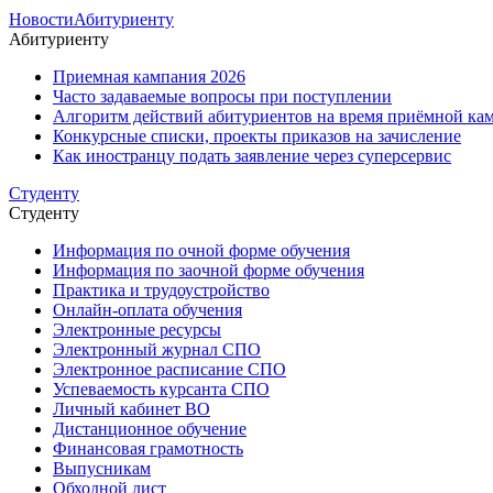
Новости
Абитуриенту
Абитуриенту
Приемная кампания 2026
Часто задаваемые вопросы при поступлении
Алгоритм действий абитуриентов на время приёмной кам
Конкурсные списки, проекты приказов на зачисление
Как иностранцу подать заявление через суперсервис
Студенту
Студенту
Информация по очной форме обучения
Информация по заочной форме обучения
Практика и трудоустройство
Онлайн-оплата обучения
Электронные ресурсы
Электронный журнал СПО
Электронное расписание СПО
Успеваемость курсанта СПО
Личный кабинет ВО
Дистанционное обучение
Финансовая грамотность
Выпусникам
Обходной лист