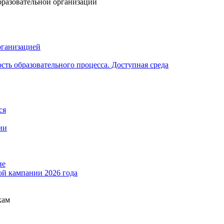
бразовательной организации
рганизацией
ть образовательного процесса. Доступная среда
ся
ии
ие
ой кампании 2026 года
кам