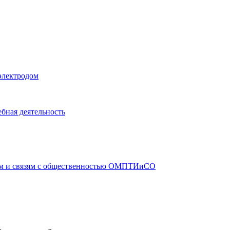
электродом
бная деятельность
ам и связям с общественностью ОМПТИиСО