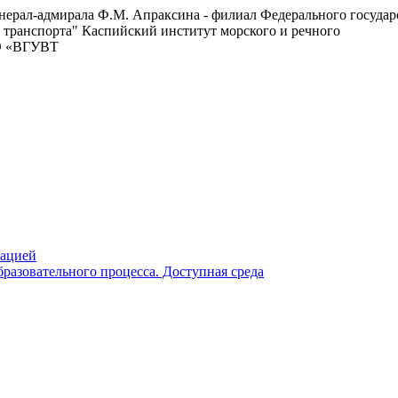
енерал-адмирала Ф.М. Апраксина - филиал Федерального госуда
 транспорта"
Каспийский институт морского и речного
ВО «ВГУВТ
зацией
разовательного процесса. Доступная среда