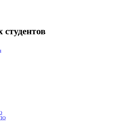
 студентов
я
ВО
СПО