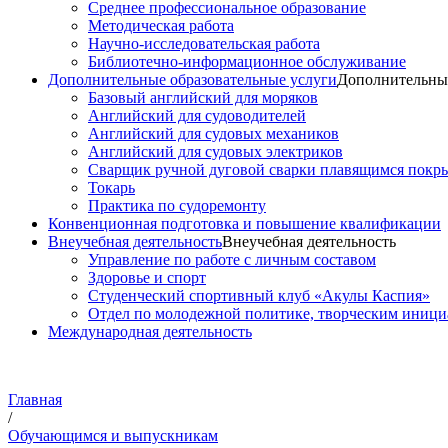
Среднее профессиональное образование
Методическая работа
Научно-исследовательская работа
Библиотечно-информационное обслуживание
Дополнительные образовательные услуги
Дополнительные
Базовый английский для моряков
Английский для судоводителей
Английский для судовых механиков
Английский для судовых электриков
Cварщик ручной дуговой сварки плавящимся покр
Токарь
Практика по судоремонту
Конвенционная подготовка и повышение квалификации
Внеучебная деятельность
Внеучебная деятельность
Управление по работе с личным составом
Здоровье и спорт
Студенческий спортивный клуб «Акулы Каспия»
Отдел по молодежной политике, творческим иниц
Международная деятельность
Главная
/
Обучающимся и выпускникам