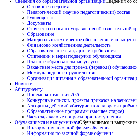
Сведения об образовательной организации
Сведения об о
Основные сведения
Педагогический (научно-педагогический) состав
Руководство
Документы
Структура и органы управления образовательной о
Образование
Материально-техническое обеспечение и оснащеннос
Финансово-хозяйственная деятельность
Образовательные стандарты и требования
Стипендии и меры поддержки обучающихся
Платные образовательные услуги
Вакантные места для приема (перевода) обучающих
Международное сотрудничество
Организация питания в образовательной организац
Новости
Абитуриенту
Приемная кампания 2026
Конкурсные списки, проекты приказов на зачислен
Алгоритм действий абитуриентов на время приёмн
Образовательные программы (высшее-старое)
Часто задаваемые вопросы при поступлении
Обучающимся и выпускникам
Обучающимся и выпускни
Информация по очной форме обучения
Информация по заочной форме обучения